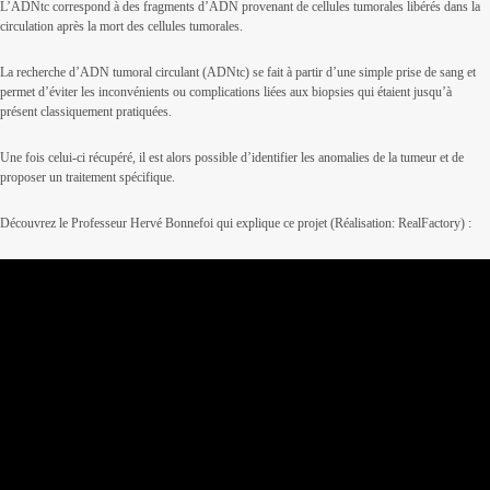
L’ADNtc correspond à des fragments d’ADN provenant de cellules tumorales libérés dans la
circulation après la mort des cellules tumorales.
La recherche d’ADN tumoral circulant (ADNtc) se fait à partir d’une simple prise de sang et
permet d’éviter les inconvénients ou complications liées aux biopsies qui étaient jusqu’à
présent classiquement pratiquées.
Une fois celui-ci récupéré, il est alors possible d’identifier les anomalies de la tumeur et de
proposer un traitement spécifique.
Découvrez le Professeur Hervé Bonnefoi qui explique ce projet (Réalisation: RealFactory) :