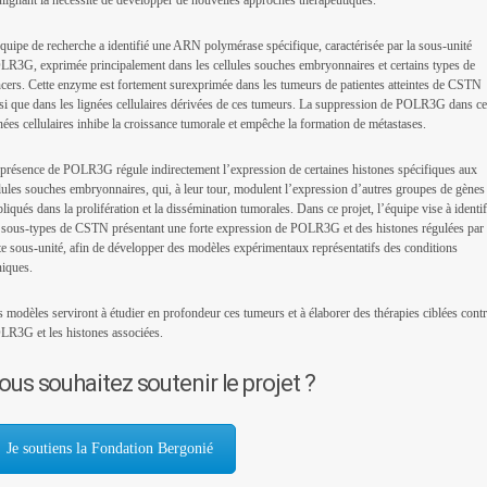
lignant la nécessité de développer de nouvelles approches thérapeutiques.
quipe de recherche a identifié une ARN polymérase spécifique, caractérisée par la sous-unité
R3G, exprimée principalement dans les cellules souches embryonnaires et certains types de
cers. Cette enzyme est fortement surexprimée dans les tumeurs de patientes atteintes de CSTN
si que dans les lignées cellulaires dérivées de ces tumeurs. La suppression de POLR3G dans c
nées cellulaires inhibe la croissance tumorale et empêche la formation de métastases.
présence de POLR3G régule indirectement l’expression de certaines histones spécifiques aux
lules souches embryonnaires, qui, à leur tour, modulent l’expression d’autres groupes de gènes
liqués dans la prolifération et la dissémination tumorales. Dans ce projet, l’équipe vise à identif
 sous-types de CSTN présentant une forte expression de POLR3G et des histones régulées par
te sous-unité, afin de développer des modèles expérimentaux représentatifs des conditions
niques.
 modèles serviront à étudier en profondeur ces tumeurs et à élaborer des thérapies ciblées cont
R3G et les histones associées.
ous souhaitez soutenir le projet ?
Je soutiens la Fondation Bergonié