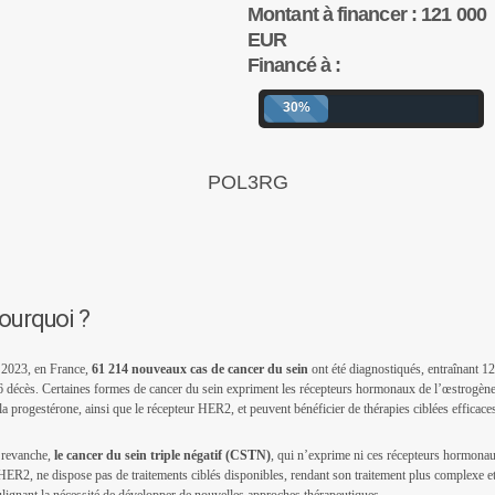
Montant à financer : 121 000
EUR
Financé à :
30%
POL3RG
ourquoi ?
 2023, en France,
61 214 nouveaux cas de cancer du sein
ont été diagnostiqués, entraînant 12
 décès. Certaines formes de cancer du sein expriment les récepteurs hormonaux de l’œstrogène
la progestérone, ainsi que le récepteur HER2, et peuvent bénéficier de thérapies ciblées efficace
 revanche,
le cancer du sein triple négatif (CSTN)
, qui n’exprime ni ces récepteurs hormona
HER2, ne dispose pas de traitements ciblés disponibles, rendant son traitement plus complexe e