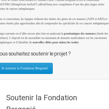
. Avec le Centre Léon Bérard et l’Institut Curie, l’Institut Bergonié a créé le consortium
ESTRO (MetaplAstic breEaST caRcinOma) avec compilation d’une des plus larges séries
rites de cancers métaplasiques.
s ce consortium, les équipes réalisent des études des gènes de ces tumeurs (ADN et ARN) et
utres études plus approfondies afin de comprendre les spécificités de ces cancers métaplasiques
tape suivante est d’aller encore plus loin en analysant la
protéomique des tumeurs
(étude des
téines). L’objectif est de rassembler un maximum de données moléculaires sur les carcinomes
aplasiques et d’identifier de
nouvelles cibles pour mieux les traite
r.
ous souhaitez soutenir le projet ?
Je soutiens la Fondation Bergonié
Soutenir la Fondation