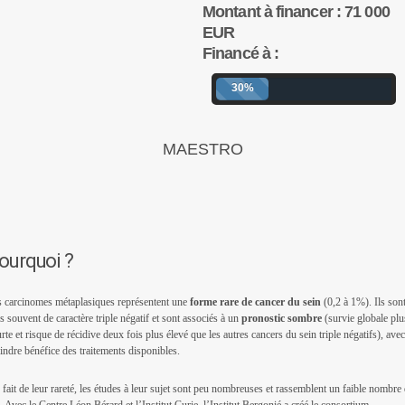
Montant à financer : 71 000
EUR
Financé à :
30%
MAESTRO
ourquoi ?
 carcinomes métaplasiques représentent une
forme rare de cancer du sein
(0,2 à 1%). Ils sont
s souvent de caractère triple négatif et sont associés à un
pronostic sombre
(survie globale plu
rte et risque de récidive deux fois plus élevé que les autres cancers du sein triple négatifs), ave
ndre bénéfice des traitements disponibles.
fait de leur rareté, les études à leur sujet sont peu nombreuses et rassemblent un faible nombre