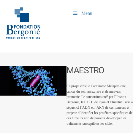
Menu
MAESTRO
Ce projet cible le Carcinome Métaplasique,
cancer du sein assez rare et de mauvais
pronostic. Le consortium créé par l’Institut
Bergonié, le CLCC de Lyon et l’Institut Curie a
séquencé l’ADN et l’ARN de ces tumeurs et
projette d’identifier les protéines spécifiques de
ces tumeurs afin de pouvoir développer les
traitements susceptibles les cibler.