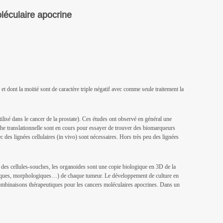
léculaire apocrine
dont la moitié sont de caractère triple négatif avec comme seule traitement la
ilisé dans le cancer de la prostate). Ces études ont observé en général une
che translationnelle sont en cours pour essayer de trouver des biomarqueurs
c des lignées cellulaires (in vivo) sont nécessaires. Hors très peu des lignées
e des cellules-souches, les organoides sont une copie biologique en 3D de la
tologiques, morphologiques…) de chaque tumeur. Le développement de culture en
s combinaisons thérapeutiques pour les cancers moléculaires apocrines. Dans un