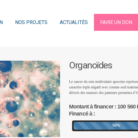
N
NOS PROJETS
ACTUALITÉS
FAIRE UN DON
Organoïdes
Le cancer du sein moléculaire apocrine représe
caractère triple négatif avec comme seul traite
dérivés des tumeurs des patientes permettra d’é
Montant à financer : 100 560
Financé à :
50%