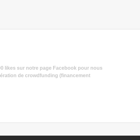
00 likes sur notre page Facebook pour nous
pération de crowdfunding (financement