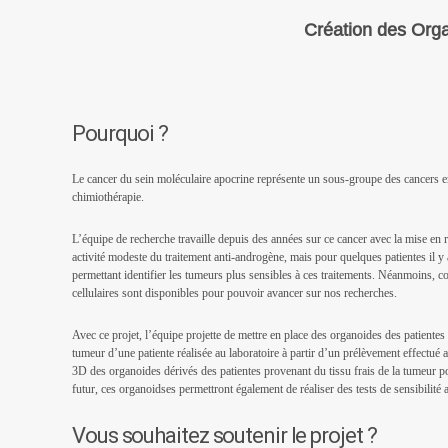
Création des Orga
Pourquoi ?
Le cancer du sein moléculaire apocrine représente un sous-groupe des cancers en
chimiothérapie.
L’équipe de recherche travaille depuis des années sur ce cancer avec la mise en r
activité modeste du traitement anti-androgène, mais pour quelques patientes il 
permettant identifier les tumeurs plus sensibles à ces traitements. Néanmoins, com
cellulaires sont disponibles pour pouvoir avancer sur nos recherches.
Avec ce projet, l’équipe projette de mettre en place des organoides des patiente
tumeur d’une patiente réalisée au laboratoire à partir d’un prélèvement effectu
3D des organoides dérivés des patientes provenant du tissu frais de la tumeur po
futur, ces organoidses permettront également de réaliser des tests de sensibilité 
Vous souhaitez soutenir le projet ?