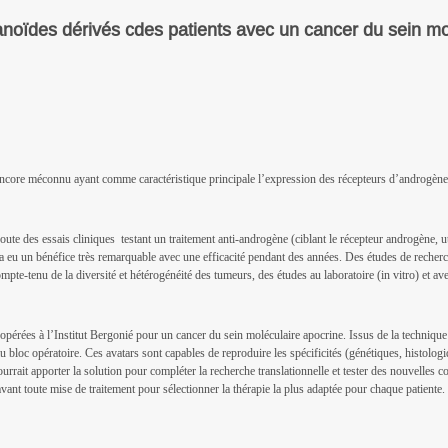
noïdes dérivés cdes patients avec un cancer du sein mo
core méconnu ayant comme caractéristique principale l’expression des récepteurs d’androgène et 
oute des essais cliniques testant un traitement anti-androgène (ciblant le récepteur androgène, ut
y a eu un bénéfice très remarquable avec une efficacité pendant des années. Des études de recher
pte-tenu de la diversité et hétérogénéité des tumeurs, des études au laboratoire (in vitro) et ave
s opérées à l’Institut Bergonié pour un cancer du sein moléculaire apocrine. Issus de la techniqu
é au bloc opératoire. Ces avatars sont capables de reproduire les spécificités (génétiques, his
urrait apporter la solution pour compléter la recherche translationnelle et tester des nouvelle
avant toute mise de traitement pour sélectionner la thérapie la plus adaptée pour chaque patiente.