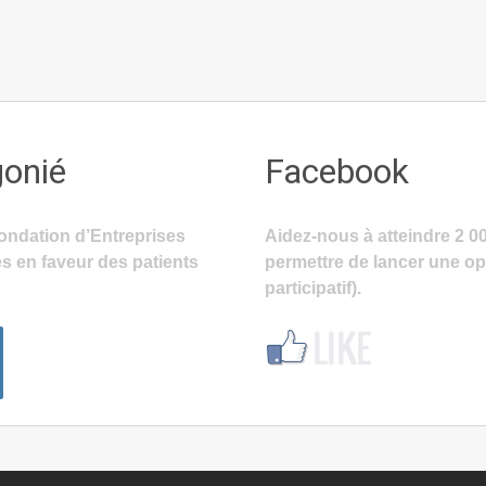
gonié
Facebook
ondation d’Entreprises
Aidez-nous à atteindre 2 0
s en faveur des patients
permettre de lancer une o
participatif).