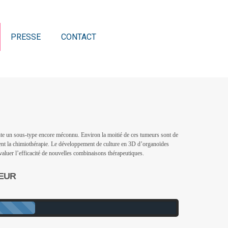
PRESSE
CONTACT
nte un sous-type encore méconnu. Environ la moitié de ces tumeurs sont de
ment la chimiothérapie. Le développement de culture en 3D d’organoïdes
valuer l’efficacité de nouvelles combinaisons thérapeutiques.
 EUR