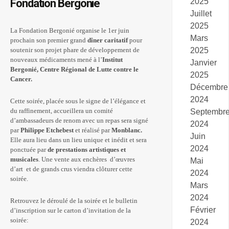
Fondation Bergonié
2025
Juillet
2025
La Fondation Bergonié organise le 1er juin
Mars
prochain son premier grand
dîner caritatif
pour
2025
soutenir son projet phare de développement de
nouveaux médicaments mené à l’
Institut
Janvier
Bergonié, Centre Régional de Lutte contre le
2025
Cancer.
Décembre
2024
Cette soirée, placée sous le signe de l’élégance et
du raffinement, accueillera un comité
Septembr
d’ambassadeurs de renom avec un repas sera signé
2024
par
Philippe Etchebest
et réalisé par
Monblanc.
Juin
Elle aura lieu dans un lieu unique et inédit et sera
2024
ponctuée par
de prestations artistiques et
musicales
. Une vente aux enchères d’œuvres
Mai
d’art et de grands crus viendra clôturer cette
2024
soirée.
Mars
2024
Retrouvez le déroulé de la soirée et le bulletin
Février
d’inscription sur le carton d’invitation de la
soirée:
2024