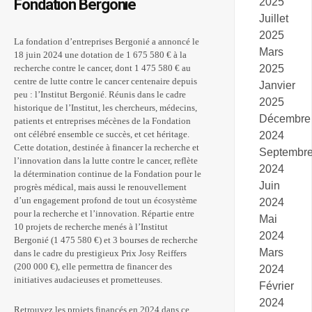
Fondation Bergonié
2025
Juillet
2025
La fondation d’entreprises Bergonié a annoncé le
Mars
18 juin 2024 une dotation de 1 675 580 € à la
2025
recherche contre le cancer, dont 1 475 580 € au
centre de lutte contre le cancer centenaire depuis
Janvier
peu : l’Institut Bergonié. Réunis dans le cadre
2025
historique de l’Institut, les chercheurs, médecins,
Décembre
patients et entreprises mécènes de la Fondation
ont célébré ensemble ce succès, et cet héritage.
2024
Cette dotation, destinée à financer la recherche et
Septembr
l’innovation dans la lutte contre le cancer, reflète
2024
la détermination continue de la Fondation pour le
Juin
progrès médical, mais aussi le renouvellement
d’un engagement profond de tout un écosystème
2024
pour la recherche et l’innovation. Répartie entre
Mai
10 projets de recherche menés à l’Institut
2024
Bergonié (1 475 580 €) et 3 bourses de recherche
Mars
dans le cadre du prestigieux Prix Josy Reiffers
(200 000 €), elle permettra de financer des
2024
initiatives audacieuses et prometteuses.
Février
2024
Retrouvez les projets financés en 2024 dans ce