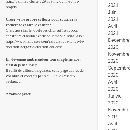
http://oznhtau.cluster029.hosting.ovh.net/nos-
2021
projets/
Juin
2021
Créer votre propre collecte pour soutenir la
recherche contre le cancer :
Avril
C’est très simple, quelques clics suffisent pour
2021
construire et animer votre collecte sur HelloAsso :
Décembre
https://www.helloasso.com/associations/fonds-de-
2020
dotation-bergonie/creation-collecte
Novembre
En devenant ambassadeur tout simplement, et
2020
c’est déjà beaucoup :
Septembr
Il suffit de diffuser largement cette page auprès de
2020
vos amis et contacts par mail, via les réseaux
sociaux …
Avril
2020
A vous de jouer !
Janvier
2020
Novembre
2019
Avril