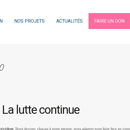
N
NOS PROJETS
ACTUALITÉS
FAIRE UN DON
0
La lutte continue
précédent
. Nous devons, chacun à notre mesure, nous adapter pour faire face au virus