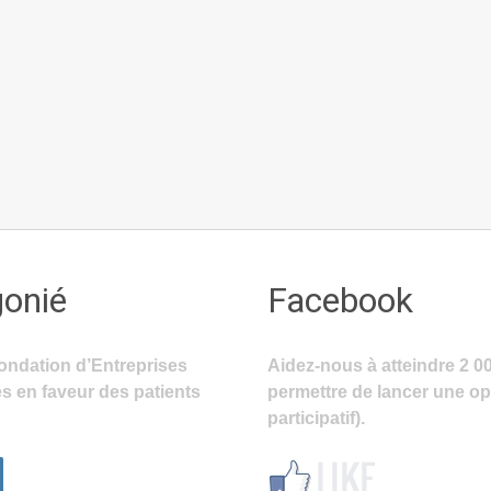
gonié
Facebook
ondation d’Entreprises
Aidez-nous à atteindre 2 0
s en faveur des patients
permettre de lancer une o
participatif).