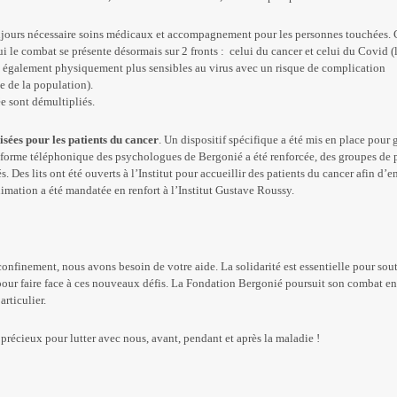
ujours nécessaire soins médicaux et accompagnement pour les personnes touchées. 
i le combat se présente désormais sur 2 fronts : celui du cancer et celui du Covid (
nt également physiquement plus sensibles au virus avec un risque de complication
te de la population).
e sont démultipliés.
isées pour les patients du cancer
. Un dispositif spécifique a été mis en place pour 
ateforme téléphonique des psychologues de Bergonié a été renforcée, des groupes de 
 Des lits ont été ouverts à l’Institut pour accueillir des patients du cancer afin d’en
mation a été mandatée en renfort à l’Institut Gustave Roussy.
 confinement, nous avons besoin de votre aide. La solidarité est essentielle pour sout
pour faire face à ces nouveaux défis. La Fondation Bergonié poursuit son combat en
rticulier.
précieux pour lutter avec nous, avant, pendant et après la maladie !