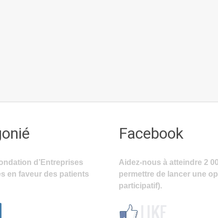
gonié
Facebook
ondation d’Entreprises
Aidez-nous à atteindre 2 0
s en faveur des patients
permettre de lancer une o
participatif).