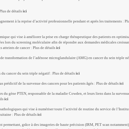
lus de détails
ici
nt à la reprise d’activité professionnelle pendant et après les traitements : Pl
ique qui vise à améliorer la prise en charge thérapeutique des patients en optimis
ées lors du screening moléculaire afin de répondre aux demandes médicales croissan
 atteints de cancer : Plus de détails
ici
e transformation de l’adénose microglandulaire (AMG) en cancer du sein triple nég
u cancer du sein triple négatif : Plus de détails
ici
prédictif de la survenue des cancers pour les patients âgés : Plus de détails
ici
s du gène PTEN, responsable de la maladie Cowden, et leurs liens dans la survenu
ils
ici
hologiques qui vise à numériser toute l’activité de routine du service de l’Institu
itaine : Plus de détails
ici
t permettant, grâce à des imageries de haute précision (IRM, PET scan notamment)