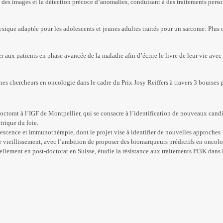
ise des images et la détection précoce d’anomalies, conduisant à des traitements pers
ique adaptée pour les adolescents et jeunes adultes traités pour un sarcome: Plus 
 aux patients en phase avancée de la maladie afin d’écrire le livre de leur vie avec
nes chercheurs en oncologie dans le cadre du Prix Josy Reiffers à travers 3 bourses 
ctorat à l’IGF de Montpellier, qui se consacre à l’identification de nouveaux candi
trique du foie.
scence et immunothérapie, dont le projet vise à identifier de nouvelles approches
 vieillissement, avec l’ambition de proposer des biomarqueurs prédictifs en oncolo
ellement en post-doctorat en Suisse, étudie la résistance aux traitements PI3K dans 