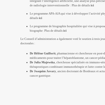
intégrant l’intelligence artificielle, une analyse plus préc
de radiologie interventionnelle : Plus de détails
ici
Le programme APA-AJA qui vise à développer l’activité phys
détails
ici
Le programme de biographie hospitalière qui vise à proposer
biographe: Plus de détails
ici
Le Conseil d’administration a également voté le soutien à trois jeu
doctorales :
Dr Hélène Guillorit
, pharmacienne et chercheuse en post-do
médicaments pour traiter l’hépatoblastome, un cancer pédia
Dr Julia Majewska
, chercheuse spécialisée en immuno-séne
thérapeutiques combinant immunothérapie et lutte contre le
Dr Joaquim Javary
, ancien doctorant de Bordeaux et actu
cancer gastrique.