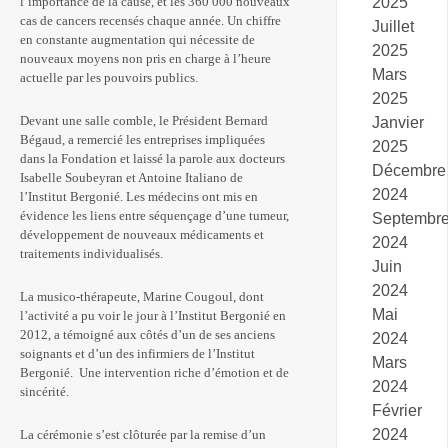
2025
l’importance de la cause, et les 360 000 nouveaux
cas de cancers recensés chaque année. Un chiffre
Juillet
en constante augmentation qui nécessite de
2025
nouveaux moyens non pris en charge à l’heure
Mars
actuelle par les pouvoirs publics.
2025
Devant une salle comble, le Président Bernard
Janvier
Bégaud, a remercié les entreprises impliquées
2025
dans la Fondation et laissé la parole aux docteurs
Décembre
Isabelle Soubeyran et Antoine Italiano de
2024
l’Institut Bergonié. Les médecins ont mis en
évidence les liens entre séquençage d’une tumeur,
Septembr
développement de nouveaux médicaments et
2024
traitements individualisés.
Juin
2024
La musico-thérapeute, Marine Cougoul, dont
Mai
l’activité a pu voir le jour à l’Institut Bergonié en
2012, a témoigné aux côtés d’un de ses anciens
2024
soignants et d’un des infirmiers de l’Institut
Mars
Bergonié. Une intervention riche d’émotion et de
2024
sincérité.
Février
2024
La cérémonie s’est clôturée par la remise d’un