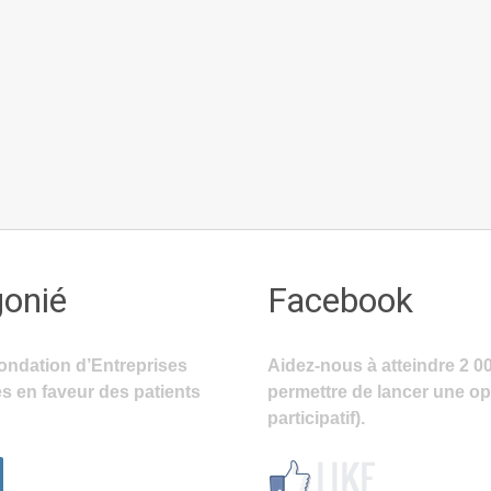
gonié
Facebook
ondation d’Entreprises
Aidez-nous à atteindre 2 0
s en faveur des patients
permettre de lancer une o
participatif).