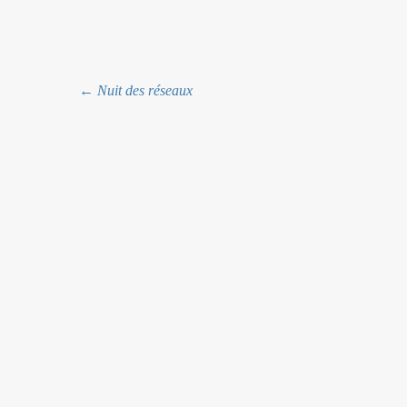
Navigation
←
Nuit des réseaux
des
articles