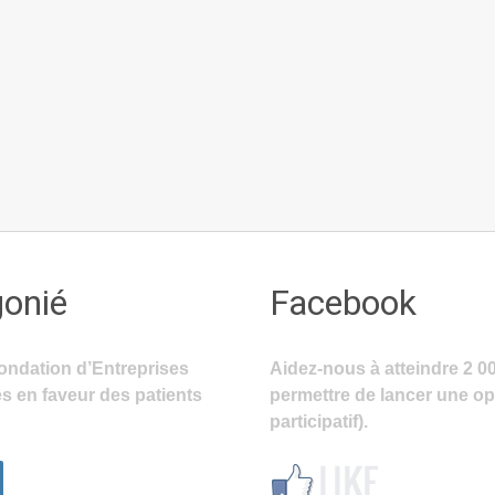
gonié
Facebook
ondation d’Entreprises
Aidez-nous à atteindre 2 0
s en faveur des patients
permettre de lancer une o
participatif).