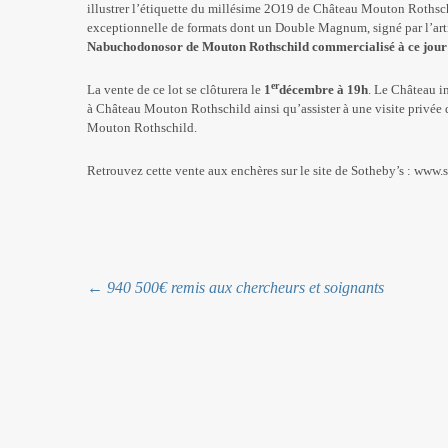
illustrer l’étiquette du millésime 2O19 de Château Mouton Rothsc
exceptionnelle de formats dont un Double Magnum, signé par l’arti
Nabuchodonosor de Mouton Rothschild commercialisé à ce jour
er
La vente de ce lot se clôturera le
1
décembre à 19h
. Le Château in
à Château Mouton Rothschild ainsi qu’assister à une visite privée 
Mouton Rothschild.
Retrouvez cette vente aux enchères sur le site de Sotheby’s :
www.s
Navigation
←
940 500€ remis aux chercheurs et soignants
des
articles