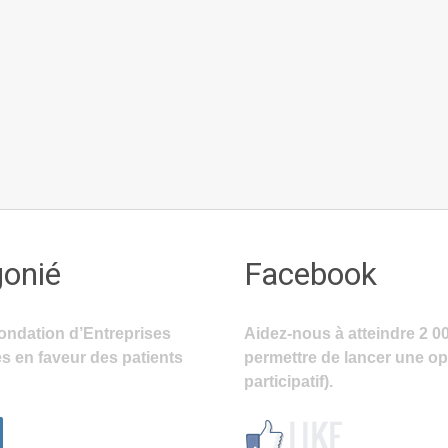
gonié
Facebook
ondation d’Entreprises
Aidez-nous à atteindre 2 0
s en faveur des patients
permettre de lancer une o
participatif).