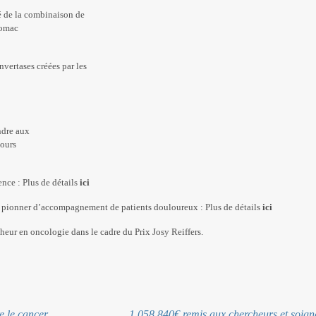
é de la combinaison de
tomac
vertases créées par les
ndre aux
cours
nce : Plus de détails
ici
pionner d’accompagnement de patients douloureux : Plus de détails
ici
heur en oncologie dans le cadre du Prix Josy Reiffers.
e le cancer
1 058 840€ remis aux chercheurs et soig